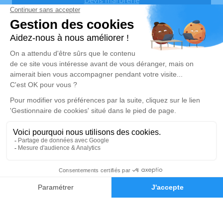
Nos agences
Pompes Funèbres Vallier
04 75 39 70 70
pompesfunebresvallier@gmail.com
Route de Ruoms - 07150 - Vallon-Pont-d'Arc
4.7/5 - 15 avis
Pompes Funèbres Vallier
04 75 39 70 70
pompesfunebresvallier@gmail.com
26, Boulevard de l'Europe Unie - 07120 - Ruoms
5/5 - 52 avis
Nos Services
Liens utiles
04 75 39 70 70
Demande de devis
Organiser des obsèques
Avis de décès
Monuments funéraires
Demande de rendez-vous en
agence
Services aux familles