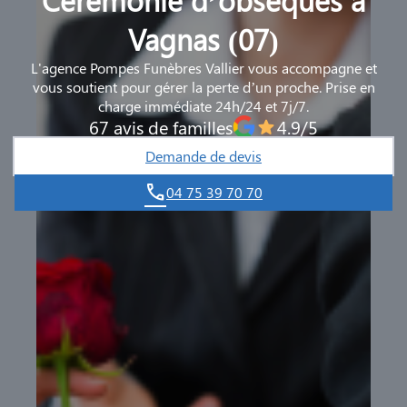
Vagnas (07)
L'agence Pompes Funèbres Vallier vous accompagne et
vous soutient pour gérer la perte d’un proche. Prise en
charge immédiate 24h/24 et 7j/7.
67 avis de familles
4.9/5
Demande de devis
04 75 39 70 70