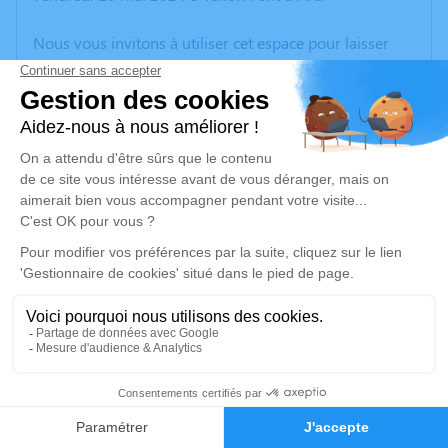
Nous vous invitons à utiliser cet espace pour laisser
vos condoléances, partager des photos souvenirs, une
anecdote ou exprimer vos pensées à travers des
poèmes ou des textes. Cet endroit est un lieu
d'expression dédié à honorer la mémoire de Guy
MAGNIER.
Un service de plantation d’arbre hommage est
disponible ici
.
Je rends hommage
Cérémonie religieuse
lundi 13 mai 2024 à 10h30
13
Église de Vagnas
07150 Vagnas
Faire-part
Hommages