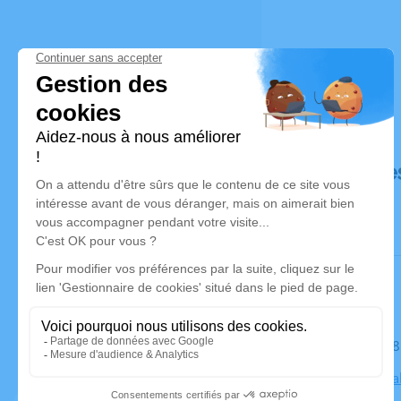
Déroulé de
Le mardi 
Église de S