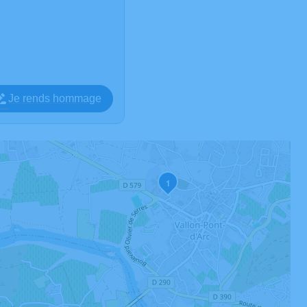
Je rends hommage
1