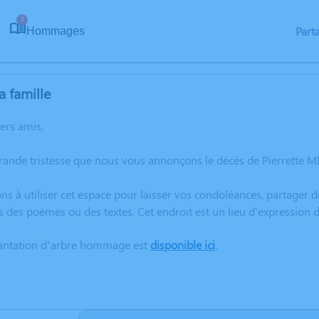
3
Part
Hommages
a famille
hers amis,
grande tristesse que nous vous annonçons le décès de Pierrette
ns à utiliser cet espace pour laisser vos condoléances, partager
s des poèmes ou des textes. Cet endroit est un lieu d'expression
lantation d’arbre hommage est
disponible ici
.