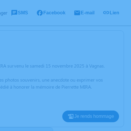
ager
SMS
Facebook
E-mail
Lien
 MIRA survenu le samedi 15 novembre 2025 à Vagnas.
 des photos souvenirs, une anecdote ou exprimer vos
 dédié à honorer la mémoire de Pierrette MIRA.
Je rends hommage