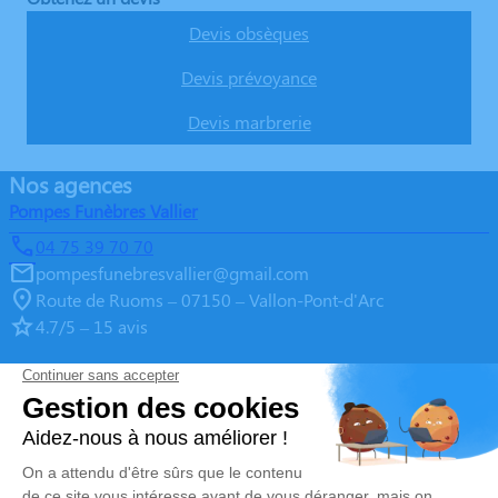
Devis obsèques
Devis prévoyance
Devis marbrerie
Nos agences
Pompes Funèbres Vallier
04 75 39 70 70
pompesfunebresvallier@gmail.com
Route de Ruoms – 07150 – Vallon-Pont-d'Arc
4.7/5 – 15 avis
Pompes Funèbres Vallier
04 75 39 70 70
pompesfunebresvallier@gmail.com
26, Boulevard de l'Europe Unie – 07120 – Ruoms
5/5 – 52 avis