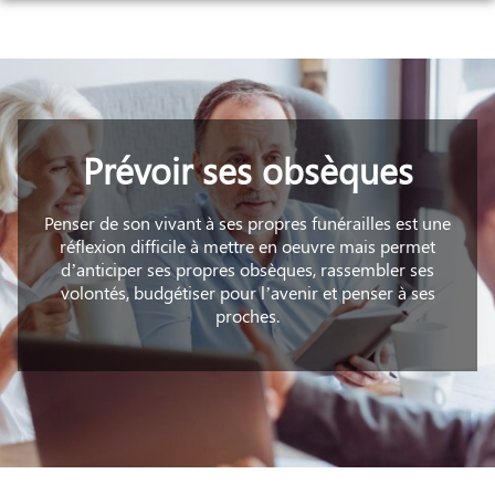
Aller
au
NOS SERVICES
contenu
NOS AGENCES
ORGANISER DES OBSÈQUES
NOS CHAMBRES FUNERAIRES
AGENCE DE RUOMS
PRÉVOIR SES OBSÈQUES
Prévoir ses obsèques
ESPACES HOMMAGES
RUOMS
AGENCE DE VALLON-PONT-D’ARC
MONUMENTS FUNÉRAIRES
Penser de son vivant à ses propres funérailles est une
VALLON-PONT-D’ARC
réflexion difficile à mettre en oeuvre mais permet
SERVICES AUX FAMILLES
d’anticiper ses propres obsèques, rassembler ses
volontés, budgétiser pour l’avenir et penser à ses
proches.