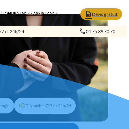
ATION
URGENCE / ASSISTANCE
Devis gratuit
/7 et 24h/24
04 75 39 70 70
Google
Disponible 7j/7 et 24h/24