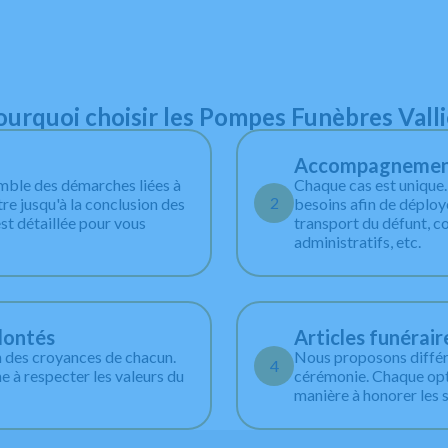
ourquoi choisir les Pompes Funèbres Valli
Accompagnement 
emble des démarches liées à
Chaque cas est unique
2
tre jusqu'à la conclusion des
besoins afin de déploye
st détaillée pour vous
transport du défunt, c
administratifs, etc.
lontés
Articles funérair
n des croyances de chacun.
Nous proposons différe
4
 à respecter les valeurs du
cérémonie. Chaque opti
manière à honorer les 