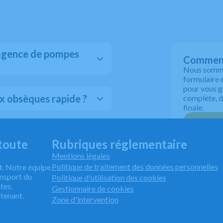
 agence de pompes
Comment
Nous sommes
formulaire 
pour vous g
x obsèques rapide ?
complète, de
finale.
ance funéraire ?
toute
Rubriques réglementaire
Mentions légales
Politique de traitement des données personnelles
t. Notre équipe
nsport du
Politique d'utilisation des cookies
tes.
Gestionnaire de cookies
tenant.
Zone d'intervention