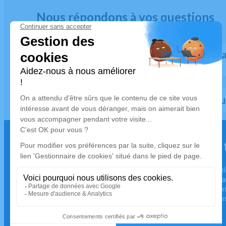
Nous répondons à vos questions
À quel moment faut-il contacter une
funèbres ?
Comment obtenir une assistance au
Quelles formalités pour l'assist
Nous restons à votre écoute pour 
urgence décès, 24h sur 24.
En cas de décès, nous sommes à votre écoute jour et nui
vous accompagne immédiatement pour organiser le tra
défunt et prendre en charge toutes les démarches urgen
Disponibilité 24h/24 et 7j/7 – Contactez-nous dès main
Devis gratuit
04 75 39 70 70