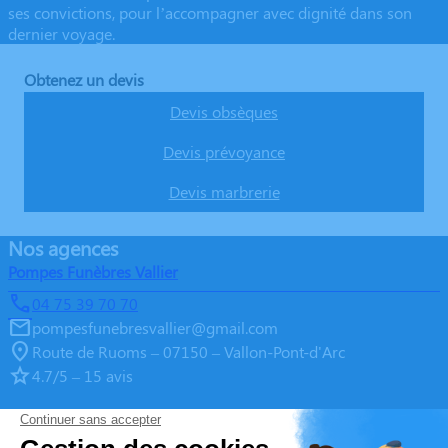
ses convictions, pour l’accompagner avec dignité dans son
dernier voyage.
Obtenez un devis
Devis obsèques
Devis prévoyance
Devis marbrerie
Nos agences
Pompes Funèbres Vallier
04 75 39 70 70
pompesfunebresvallier@gmail.com
Route de Ruoms – 07150 – Vallon-Pont-d'Arc
4.7/5 – 15 avis
Pompes Funèbres Vallier
04 75 39 70 70