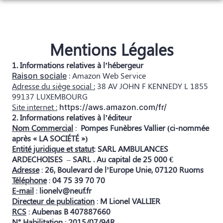
Aller
au
NOS SERVICES
contenu
NOS AGENCES
ORGANISER DES OBSÈQUES
Mentions Légales
NOS CHAMBRES FUNERAIRES
AGENCE DE RUOMS
1. Informations relatives à l’hébergeur
PRÉVOIR SES OBSÈQUES
: Amazon Web Service
Raison sociale
ESPACES HOMMAGES
Adresse du siège social :
38 AV JOHN F KENNEDY L 1855
RUOMS
AGENCE DE VALLON-PONT-D’ARC
MONUMENTS FUNÉRAIRES
99137 LUXEMBOURG
Site internet :
https://aws.amazon.com/fr/
VALLON-PONT-D’ARC
SERVICES AUX FAMILLES
2. Informations relatives à l’éditeur
Nom Commercial
:
Pompes Funèbres Vallier (ci-nommée
après « LA SOCIÉTÉ »)
Entité juridique et statut
:
SARL AMBULANCES
ARDECHOISES
–
SARL . Au capital de 25 000 €
Adresse
:
26, Boulevard de l’Europe Unie, 07120 Ruoms
Téléphone
:
04 75 39 70 70
E-mail
:
lionelv@neuf.fr
Directeur de publication
:
M Lionel VALLIER
RCS
:
Aubenas B 407887660
N° Habilitation
:
2015/07/94R