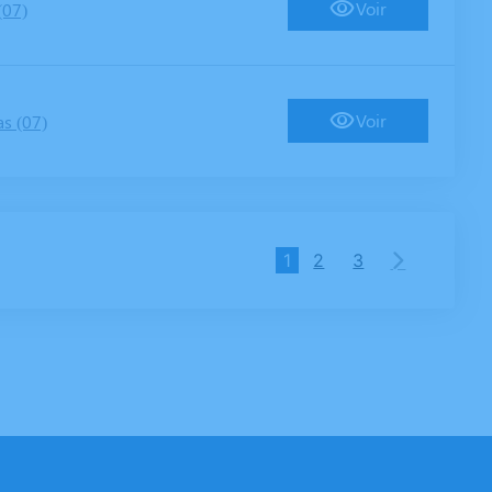
Voir
(07)
Voir
s (07)
1
2
3