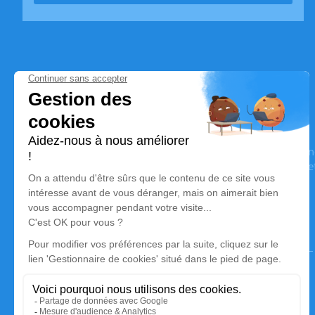
Pompes Funèbres Vallier
Nos équipes vous aident à honorer la mémoire de la personn
son souvenir dans le respect de ses volontés, de ses valeurs 
son dernier voyage.
Nos agences
Pompes Funèbres Vallier
04 75 39 70 70
pompesfunebresvallier@gmail.com
Route de Ruoms - 07150 - Vallon-Pont-d'Arc
4.7/5 - 15 avis