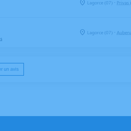
-
Lagorce (07)
Privas 
-
Lagorce (07)
Aubena
ns
r un avis