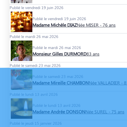
Publié le vendredi 19 juin 2026
Publié le vendredi 19 juin 2026
Madame Michèle DIAZ
Née MISER
- 76 ans
Publié le mardi 26 mai 2026
Publié le mardi 26 mai 2026
Monsieur Gilles DURMORD
83 ans
Publié le samedi 23 mai 2026
Publié le samedi 23 mai 2026
Madame Mireille CHAMBON
Née VALLADIER
- 8
Publié le lundi 13 avril 2026
Publié le lundi 13 avril 2026
Madame Andrée DONSON
Née SUREL
- 75 ans
Publié le jeudi 15 janvier 2026