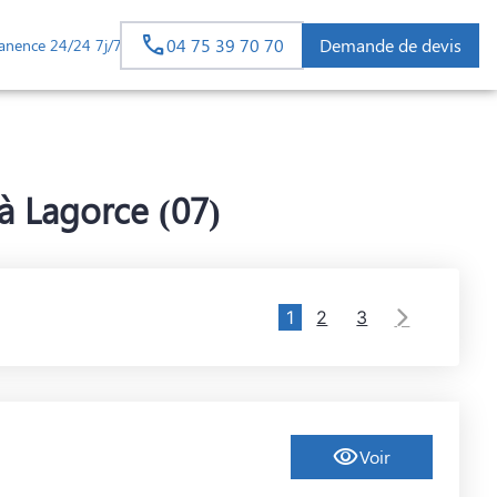
04 75 39 70 70
Demande de devis
anence 24/24 7j/7
à Lagorce (07)
1
2
3
Voir