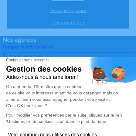
Devis prévoyance
Devis marbrerie
Nos agences
Pompes Funèbres Vallier
04 75 39 70 70
pompesfunebresvallier@gmail.com
Route de Ruoms – 07150 – Vallon-Pont-d'Arc
4.7/5 – 15 avis
Pompes Funèbres Vallier
04 75 39 70 70
pompesfunebresvallier@gmail.com
26, Boulevard de l'Europe Unie – 07120 – Ruoms
5/5 – 52 avis
Nos Services
Liens utiles
Organiser des obsèques
Avis de décès