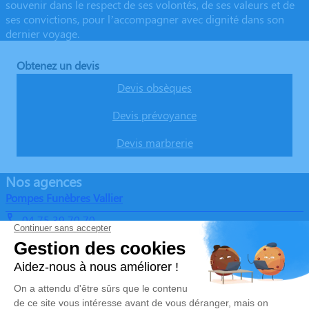
souvenir dans le respect de ses volontés, de ses valeurs et de
ses convictions, pour l’accompagner avec dignité dans son
dernier voyage.
Obtenez un devis
Devis obsèques
Devis prévoyance
Devis marbrerie
Nos agences
Pompes Funèbres Vallier
04 75 39 70 70
pompesfunebresvallier@gmail.com
Route de Ruoms – 07150 – Vallon-Pont-d'Arc
4.7/5 – 15 avis
Pompes Funèbres Vallier