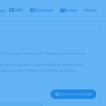
ager
SMS
Facebook
E-mail
Lien
BOILLE survenu le samedi 23 novembre 2024 à Ruoms.
 des photos souvenirs, une anecdote ou exprimer vos
n dédié à honorer la mémoire d’Yvette DUBOILLE.
Je rends hommage