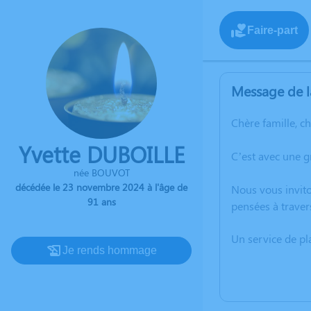
Faire-part
Message de l
Chère famille, c
Yvette DUBOILLE
C’est avec une 
née BOUVOT
décédée le 23 novembre 2024 à l'âge de
Nous vous invito
91 ans
pensées à traver
Un service de p
Je rends hommage