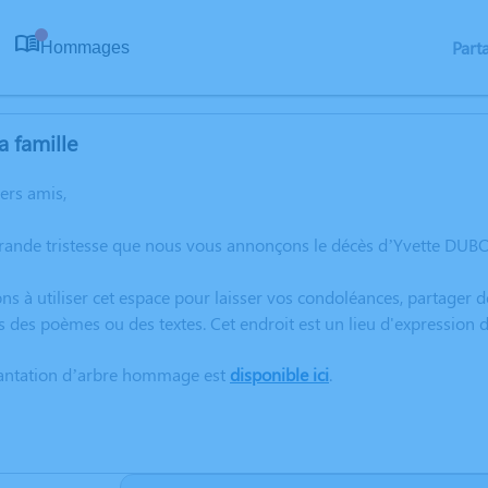
Part
Hommages
0
a famille
hers amis,
grande tristesse que nous vous annonçons le décès d’Yvette DU
ns à utiliser cet espace pour laisser vos condoléances, partager
s des poèmes ou des textes. Cet endroit est un lieu d'expressio
lantation d’arbre hommage est
disponible ici
.