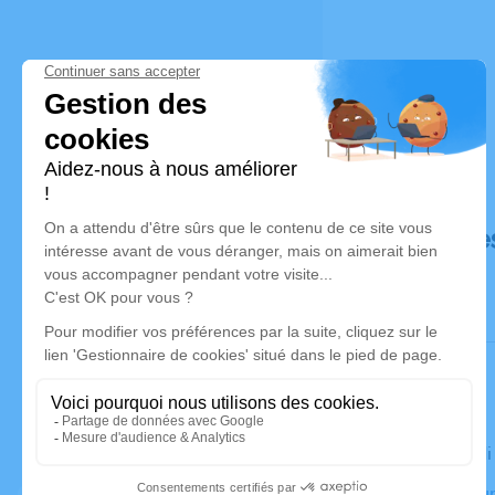
Déroulé de
Le vendred
Crématorium