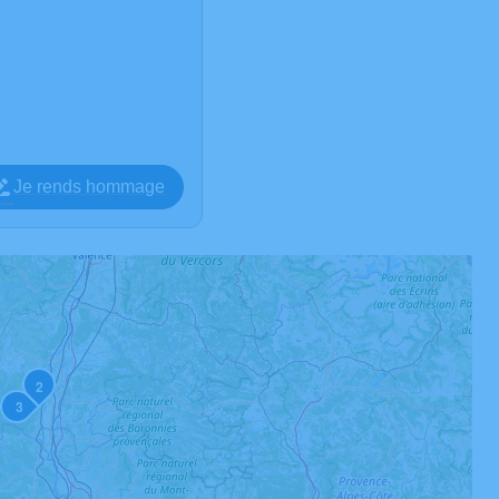
Je rends hommage
2
3