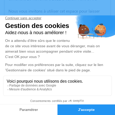
Nous vous invitons à utiliser cet espace pour laisser
vos condoléances, partager des photos souvenirs, une
anecdote ou exprimer vos pensées à travers des
poèmes ou des textes. Cet endroit est un lieu
d'expression dédié à honorer la mémoire de Sylvette
OLIGNI.
Un service de plantation d’arbre hommage est
disponible ici
.
Je rends hommage
Cérémonie civile
mercredi 23 novembre 2022 à 10h30
2
Crématorium de Bourg-Saint-Andéol
Quartier de l'Olivet Bourg-Saint-Andéol
Faire-part
Hommages
07700 Bourg-Saint-Andéol