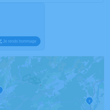
Je rends hommage
1
3