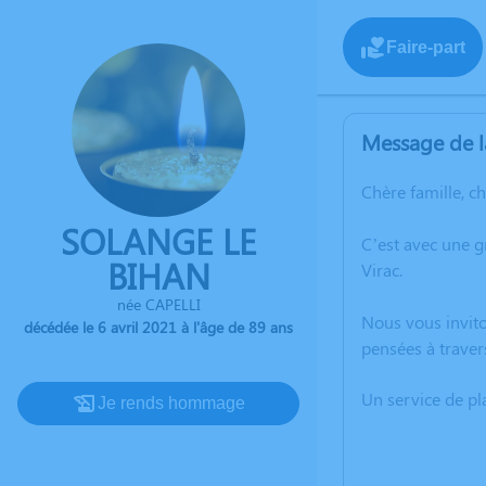
Faire-part
Message de l
Chère famille, c
SOLANGE LE
C’est avec une g
BIHAN
Virac.
née CAPELLI
Nous vous invito
décédée le 6 avril 2021 à l'âge de 89 ans
pensées à traver
Un service de p
Je rends hommage