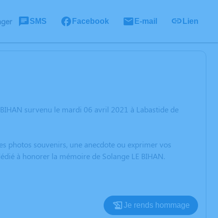
ager
SMS
Facebook
E-mail
Lien
 BIHAN survenu le mardi 06 avril 2021 à Labastide de
 des photos souvenirs, une anecdote ou exprimer vos
n dédié à honorer la mémoire de Solange LE BIHAN.
Je rends hommage