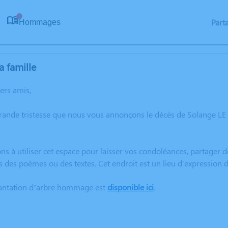
Part
Hommages
0
a famille
hers amis,
rande tristesse que nous vous annonçons le décès de Solange LE
ns à utiliser cet espace pour laisser vos condoléances, partager
s des poèmes ou des textes. Cet endroit est un lieu d'expressio
lantation d’arbre hommage est
disponible ici
.