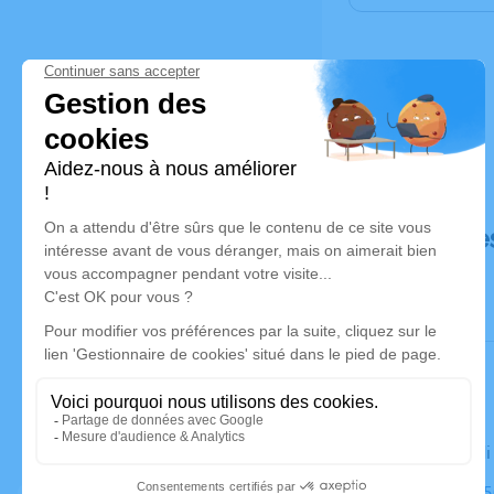
Déroulé de
Le vendred
Église, 071