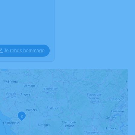
Je rends hommage
2