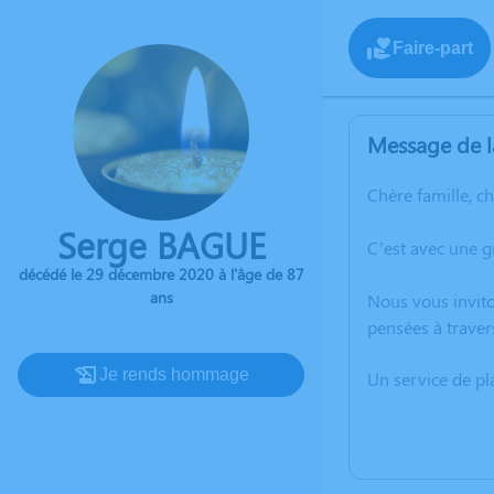
Faire-part
Message de l
Chère famille, c
Serge BAGUE
C’est avec une 
décédé le 29 décembre 2020 à l'âge de 87
ans
Nous vous invito
pensées à traver
Je rends hommage
Un service de p