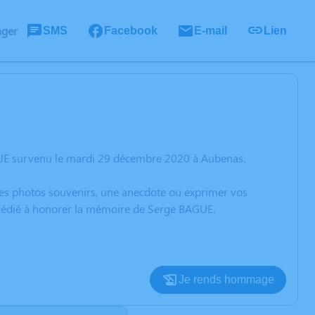
ager
SMS
Facebook
E-mail
Lien
GUE survenu le mardi 29 décembre 2020 à Aubenas.
 des photos souvenirs, une anecdote ou exprimer vos
n dédié à honorer la mémoire de Serge BAGUE.
Je rends hommage