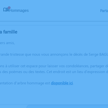
Part
Hommages
0
a famille
hers amis,
grande tristesse que nous vous annonçons le décès de Serge BA
ns à utiliser cet espace pour laisser vos condoléances, partager
s des poèmes ou des textes. Cet endroit est un lieu d'expressio
lantation d’arbre hommage est
disponible ici
.