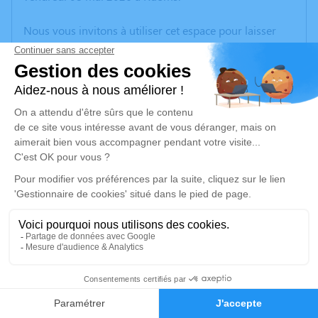
Nous vous invitons à utiliser cet espace pour laisser
vos condoléances, partager des photos souvenirs, une
anecdote ou exprimer vos pensées à travers des
poèmes ou des textes. Cet endroit est un lieu
d'expression dédié à honorer la mémoire de Roland
BERARD.
Un service de plantation d’arbre hommage est
disponible ici
.
Je rends hommage
Cérémonie religieuse
mercredi 13 mai 2026 à 16h00
7
Église de Ruoms
07120 Ruoms
Faire-part
Hommages