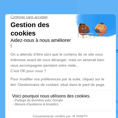
Déroulé de
Le mardi 15
Eglise Ruo