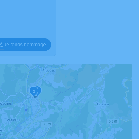
Je rends hommage
1
2