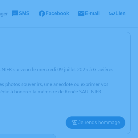
ager
SMS
Facebook
E-mail
Lien
NIER survenu le mercredi 09 juillet 2025 à Gravières.
 des photos souvenirs, une anecdote ou exprimer vos
n dédié à honorer la mémoire de Renée SAULNIER.
Je rends hommage