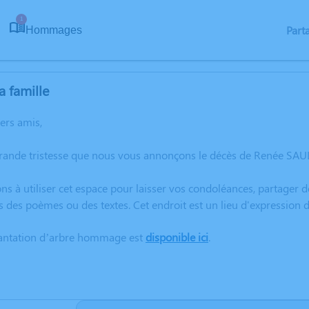
1
Part
Hommages
a famille
hers amis,
rande tristesse que nous vous annonçons le décès de Renée SAUL
ns à utiliser cet espace pour laisser vos condoléances, partager
s des poèmes ou des textes. Cet endroit est un lieu d'expressio
lantation d’arbre hommage est
disponible ici
.