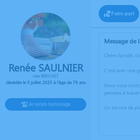
Faire-part
Message de l
Chère famille, c
Renée SAULNIER
C’est avec une g
née BRECHET
décédée le 9 juillet 2025 à l'âge de 79 ans
Nous vous invito
pensées à traver
Je rends hommage
Un service de p