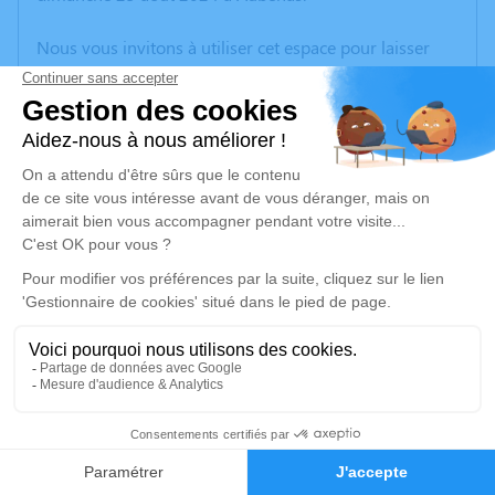
Nous vous invitons à utiliser cet espace pour laisser
vos condoléances, partager des photos souvenirs, une
anecdote ou exprimer vos pensées à travers des
poèmes ou des textes. Cet endroit est un lieu
d'expression dédié à honorer la mémoire de Raymond
FAURE.
Un service de plantation d’arbre hommage est
disponible ici
.
Je rends hommage
Cérémonie religieuse
jeudi 29 août 2024 à 14h30
1
Église de Vallon-Pont-d'Arc
07150 Vallon-Pont-d'Arc
Faire-part
Hommages