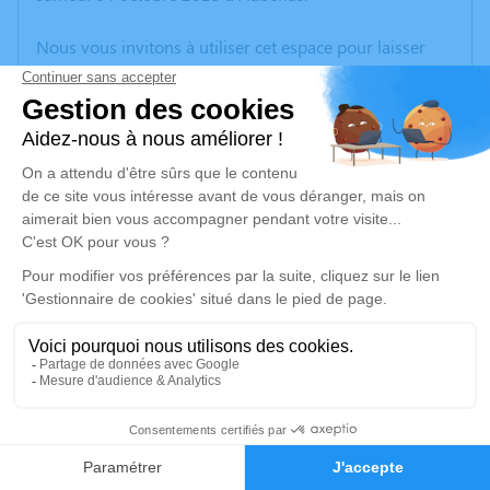
Nous vous invitons à utiliser cet espace pour laisser
vos condoléances, partager des photos souvenirs, une
anecdote ou exprimer vos pensées à travers des
poèmes ou des textes. Cet endroit est un lieu
d'expression dédié à honorer la mémoire de Pierre
TOURRE.
Un service de plantation d’arbre hommage est
disponible ici
.
Je rends hommage
Cérémonie religieuse
mercredi 08 octobre 2025 à 11h00
11
Église de Ruoms
07120 Ruoms
Faire-part
Hommages