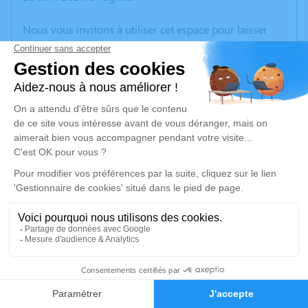
Nous vous invitons à utiliser cet espace pour laisser
vos condoléances, partager des photos souvenirs, une
anecdote ou exprimer vos pensées à travers des
poèmes ou des textes. Cet endroit est un lieu
d'expression dédié à honorer la mémoire de Pierre
LUNEL.
Un service de plantation d’arbre hommage est
disponible ici
.
Je rends hommage
Cérémonie religieuse
jeudi 30 avril 2020 à 15h30
Eglise de Brujas de Vagnas
0
07150 Vagnas
Faire-part
Hommages