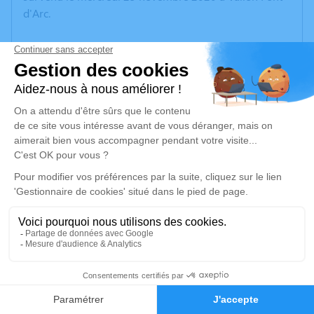
d'Arc.
Nous vous invitons à utiliser cet espace pour laisser
vos condoléances, partager des photos souvenirs, une
anecdote ou exprimer vos pensées à travers des
poèmes ou des textes. Cet endroit est un lieu
d'expression dédié à honorer la mémoire de Pierre
CUZIN RAMBAUD.
Un service de plantation d’arbre hommage est
disponible ici
.
Je rends hommage
Cérémonie civile
1
samedi 28 novembre 2020 à 14h30
Crématorium de Bourg-Saint-Andéol
Faire-part
Hommages
Quartier de l'Olivet Bourg-Saint-Andéol