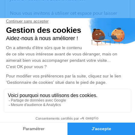
Nous vous invitons à utiliser cet espace pour laisser
vos condoléances, partager des photos souvenirs, une
anecdote ou exprimer vos pensées à travers des
poèmes ou des textes. Cet endroit est un lieu
d'expression dédié à honorer la mémoire de Nicole
VERNEDE.
Un service de plantation d’arbre hommage est
disponible ici
.
Je rends hommage
Cérémonie civile
mercredi 20 décembre 2023 à 11h00
4
Cimetière de Vallon-Pont-d'Arc
07150 Vallon-Pont-d'Arc
Faire-part
Hommages