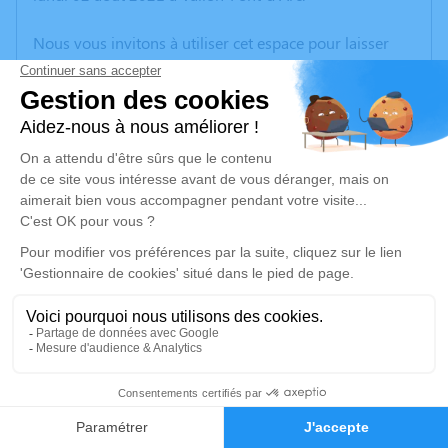
Nous vous invitons à utiliser cet espace pour laisser
vos condoléances, partager des photos souvenirs, une
anecdote ou exprimer vos pensées à travers des
poèmes ou des textes. Cet endroit est un lieu
d'expression dédié à honorer la mémoire de Nicole
CHAMPETIER.
Un service de plantation d’arbre hommage est
disponible ici
.
Je rends hommage
Cérémonie religieuse
jeudi 05 août 2021 à 11h00
2
Cimetière Auriolles de Saint-Alban-Auriolles
07120 Saint-Alban-Auriolles
Faire-part
Hommages