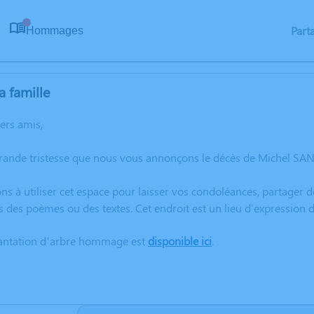
Part
Hommages
0
a famille
hers amis,
grande tristesse que nous vous annonçons le décès de Michel S
ns à utiliser cet espace pour laisser vos condoléances, partager
s des poèmes ou des textes. Cet endroit est un lieu d'expressio
lantation d’arbre hommage est
disponible ici
.