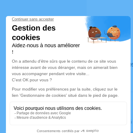
Déroulé de
Le vendred
Crématorium