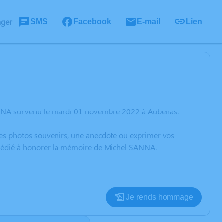
ager
SMS
Facebook
E-mail
Lien
ANNA survenu le mardi 01 novembre 2022 à Aubenas.
 des photos souvenirs, une anecdote ou exprimer vos
n dédié à honorer la mémoire de Michel SANNA.
Je rends hommage