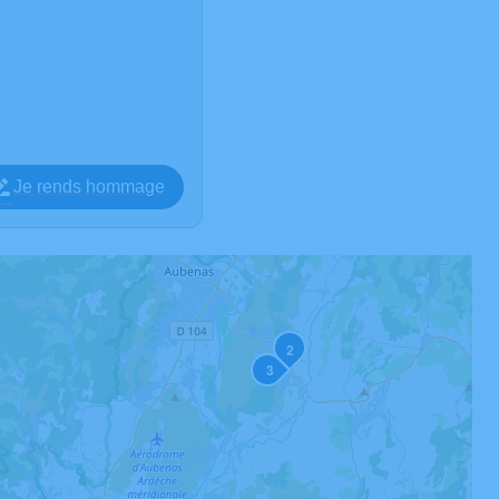
Je rends hommage
2
3