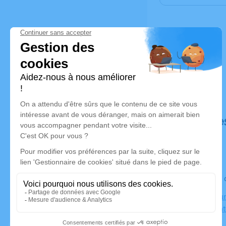
Déroulé de
Le jeudi 3
Crématorium
Bourg-Saint