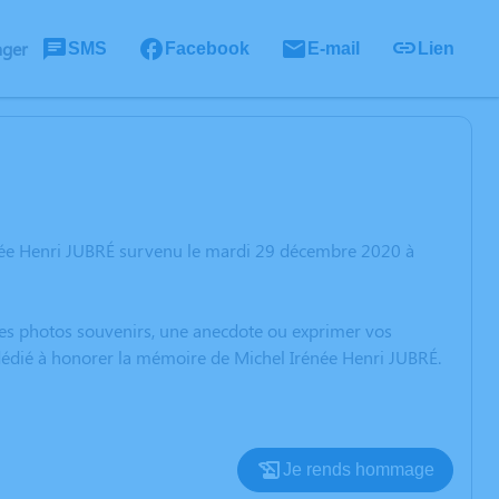
ager
SMS
Facebook
E-mail
Lien
énée Henri JUBRÉ survenu le mardi 29 décembre 2020 à
 des photos souvenirs, une anecdote ou exprimer vos
 dédié à honorer la mémoire de Michel Irénée Henri JUBRÉ.
Je rends hommage