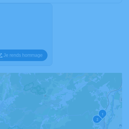
Je rends hommage
1
2