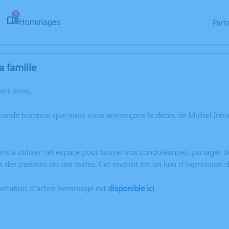
6
Part
Hommages
a famille
hers amis,
grande tristesse que nous vous annonçons le décès de Michel Ir
ns à utiliser cet espace pour laisser vos condoléances, partager
s des poèmes ou des textes. Cet endroit est un lieu d'expression
lantation d’arbre hommage est
disponible ici
.