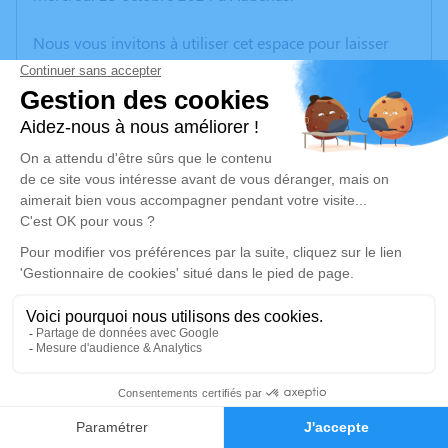
Nous vous invitons à utiliser cet espace pour laisser
vos condoléances, partager des photos souvenirs, une
anecdote ou exprimer vos pensées à travers des
poèmes ou des textes. Cet endroit est un lieu
d'expression dédié à honorer la mémoire de Maurice
BENOIT.
Un service de plantation d’arbre hommage est
disponible ici
.
Je rends hommage
Cérémonie civile
mardi 29 octobre 2024 à 15h00
2
Crématorium de Lavilledieu
220, Chemin des Persèdes
Faire-part
Hommages
07170 Lavilledieu