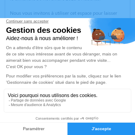
Nous vous invitons à utiliser cet espace pour laisser
vos condoléances, partager des photos souvenirs, une
anecdote ou exprimer vos pensées à travers des
poèmes ou des textes. Cet endroit est un lieu
d'expression dédié à honorer la mémoire de Marie-
Jeanne GIBERT.
Un service de plantation d’arbre hommage est
disponible ici
.
Je rends hommage
Cérémonie religieuse
jeudi 04 décembre 2025 à 10h00
6
Église de Ruoms
07120 Ruoms
Faire-part
Hommages