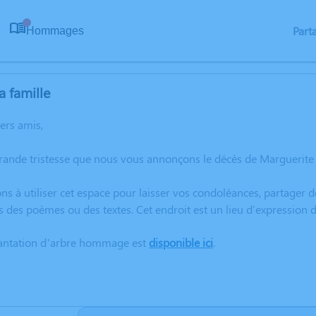
Part
Hommages
0
a famille
hers amis,
grande tristesse que nous vous annonçons le décès de Marguerit
ns à utiliser cet espace pour laisser vos condoléances, partager
s des poèmes ou des textes. Cet endroit est un lieu d'expression
lantation d’arbre hommage est
disponible ici
.