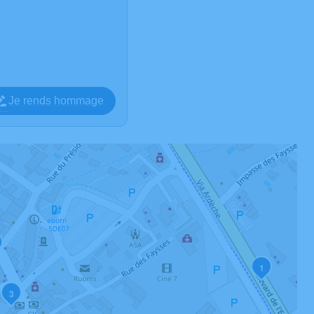
Je rends hommage
1
3