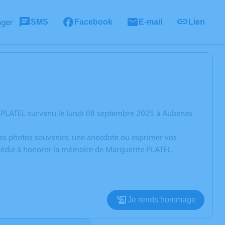
ager
SMS
Facebook
E-mail
Lien
e PLATEL survenu le lundi 08 septembre 2025 à Aubenas.
 des photos souvenirs, une anecdote ou exprimer vos
 dédié à honorer la mémoire de Marguerite PLATEL.
Je rends hommage