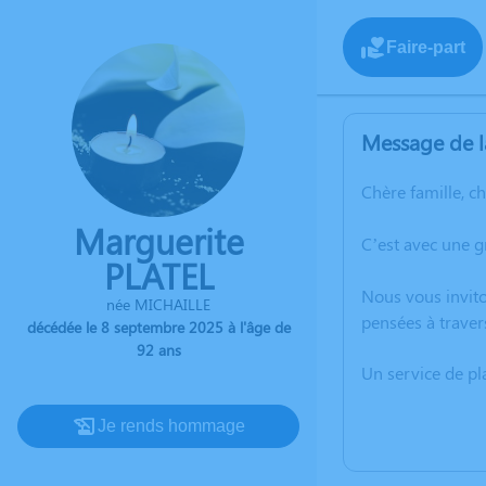
Faire-part
Message de l
Chère famille, c
Marguerite
C’est avec une 
PLATEL
Nous vous invito
née MICHAILLE
pensées à traver
décédée le 8 septembre 2025 à l'âge de
92 ans
Un service de p
Je rends hommage