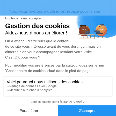
Nous vous invitons à utiliser cet espace pour laisser
vos condoléances, partager des photos souvenirs, une
anecdote ou exprimer vos pensées à travers des
poèmes ou des textes. Cet endroit est un lieu
d'expression dédié à honorer la mémoire de Marc
MARTIN.
Un service de plantation d’arbre hommage est
disponible ici
.
Je rends hommage
Cérémonie civile
Ce service se déroulera dans l'intimité familiale
1
Faire-part
Hommages
Je rends hommage