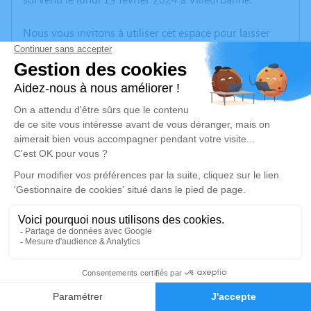
Nous vous invitons à utiliser cet espace pour laisser
vos condoléances, partager des photos souvenirs, une
anecdote ou exprimer vos pensées à travers des
poèmes ou des textes. Cet endroit est un lieu
d'expression dédié à honorer la mémoire de
Magdeleine LANDRAUD.
Un service de plantation d’arbre hommage est
disponible ici
.
Je rends hommage
Cérémonie religieuse
vendredi 23 février 2024 à 11h00
1
Église de Saint Alban de Saint-Alban-Auriolles
07120 Saint-Alban-Auriolles
Faire-part
Hommages