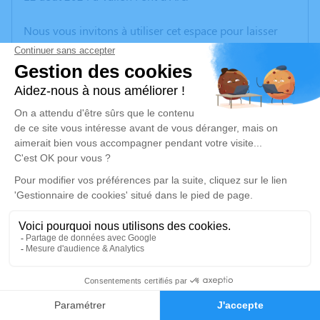
Nous vous invitons à utiliser cet espace pour laisser
vos condoléances, partager des photos souvenirs, une
anecdote ou exprimer vos pensées à travers des
poèmes ou des textes. Cet endroit est un lieu
d'expression dédié à honorer la mémoire de Lucette
QUERE.
Un service de plantation d’arbre hommage est
disponible ici
.
Je rends hommage
Cérémonie religieuse
vendredi 16 août 2024 à 09h30
1
Cimetière de Vallon-Pont-d'Arc
07150 Vallon-Pont-d'Arc
Faire-part
Hommages