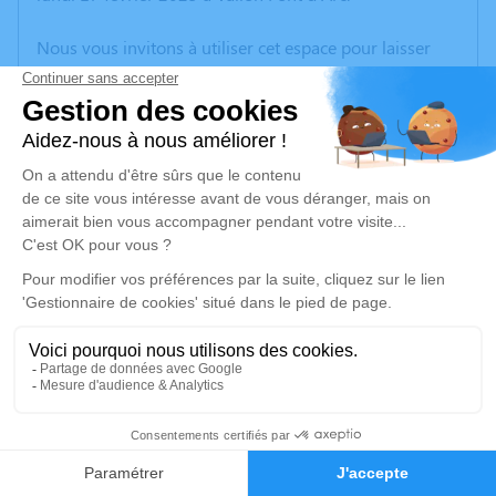
Nous vous invitons à utiliser cet espace pour laisser
vos condoléances, partager des photos souvenirs, une
anecdote ou exprimer vos pensées à travers des
poèmes ou des textes. Cet endroit est un lieu
d'expression dédié à honorer la mémoire de Louis
DELAUZUN.
Un service de plantation d’arbre hommage est
disponible ici
.
Je rends hommage
Cérémonie religieuse
mercredi 19 février 2025 à 15h00
Cimetière de Vallon-Pont-d'Arc
0
07150 Vallon-Pont-d'Arc
Faire-part
Hommages