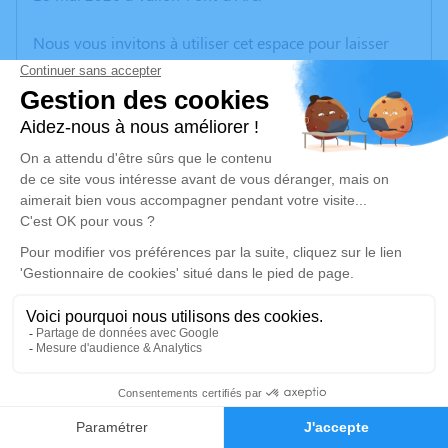
Nous vous invitons à utiliser cet espace pour laisser
vos condoléances, partager des photos souvenirs, une
anecdote ou exprimer vos pensées à travers des
poèmes ou des textes. Cet endroit est un lieu
d'expression dédié à honorer la mémoire de Josette
COHEN.
Un service de plantation d’arbre hommage est
disponible ici
.
Je rends hommage
Cérémonie civile
samedi 23 mai 2026 à 10h15
1
Crématorium de Bourg-Saint-Andéol
Quartier de l'Olivet Bourg-Saint-Andéol
Faire-part
Hommages
07700 Bourg-Saint-Andéol