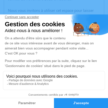
Nous vous invitons à utiliser cet espace pour laisser
vos condoléances, partager des photos souvenirs, une
anecdote ou exprimer vos pensées à travers des
poèmes ou des textes. Cet endroit est un lieu
d'expression dédié à honorer la mémoire de Joseph
GRANGE.
Un service de plantation d’arbre hommage est
disponible ici
.
Je rends hommage
Cérémonie religieuse
mercredi 22 novembre 2023 à 14h30
3
Église de Saint Alban de Saint-Alban-Auriolles
07120 Saint-Alban-Auriolles
Faire-part
Hommages