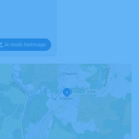
Je rends hommage
2
3