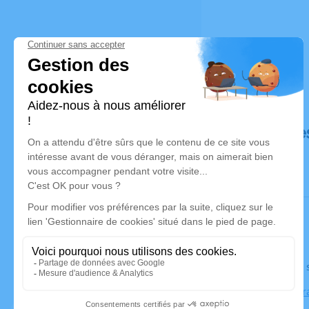
Déroulé de
Le jeudi 3
Église de P