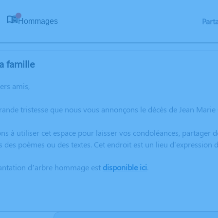
Part
Hommages
0
a famille
hers amis,
rande tristesse que nous vous annonçons le décès de Jean Marie
ns à utiliser cet espace pour laisser vos condoléances, partager
s des poèmes ou des textes. Cet endroit est un lieu d'expressio
lantation d’arbre hommage est
disponible ici
.