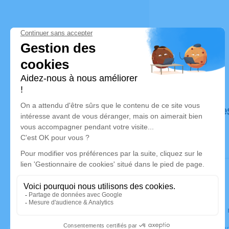
Déroulé de
Le lundi 2
Crématorium