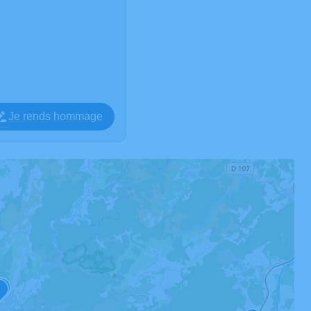
Je rends hommage
4
1