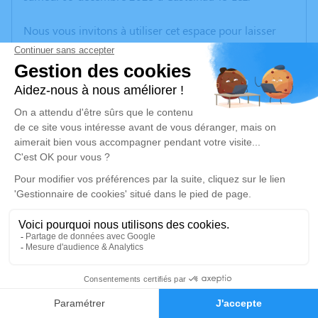
Nous vous invitons à utiliser cet espace pour laisser
vos condoléances, partager des photos souvenirs, une
anecdote ou exprimer vos pensées à travers des
poèmes ou des textes. Cet endroit est un lieu
d'expression dédié à honorer la mémoire de Jean-
Louis LIEGO.
Un service de plantation d’arbre hommage est
disponible ici
.
Je rends hommage
Cérémonie civile
vendredi 15 décembre 2023 à 10h30
3
Crématorium de Bourg-Saint-Andéol
Quartier de l'Olivet Bourg-Saint-Andéol
Faire-part
Hommages
07700 Bourg-Saint-Andéol