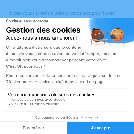
Nous vous invitons à utiliser cet espace pour laisser
vos condoléances, partager des photos souvenirs, une
anecdote ou exprimer vos pensées à travers des
poèmes ou des textes. Cet endroit est un lieu
d'expression dédié à honorer la mémoire de Jacques
LEYDIER.
Un service de plantation d’arbre hommage est
disponible ici
.
Je rends hommage
Cérémonie religieuse
mardi 28 mai 2024 à 10h30
3
Eglise de Lagorce
.
Faire-part
Hommages
07150 Lagorce