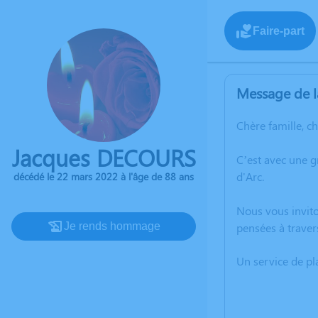
Faire-part
Message de l
Chère famille, c
Jacques DECOURS
C’est avec une 
d'Arc.
décédé le 22 mars 2022 à l'âge de 88 ans
Nous vous invito
Je rends hommage
pensées à traver
Un service de p