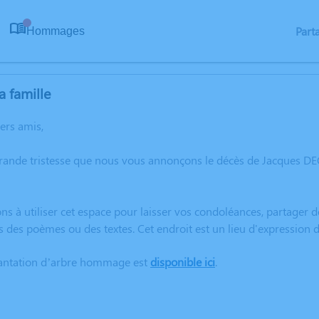
Part
Hommages
0
a famille
hers amis,
grande tristesse que nous vous annonçons le décès de Jacques 
ns à utiliser cet espace pour laisser vos condoléances, partager
s des poèmes ou des textes. Cet endroit est un lieu d'expressio
lantation d’arbre hommage est
disponible ici
.