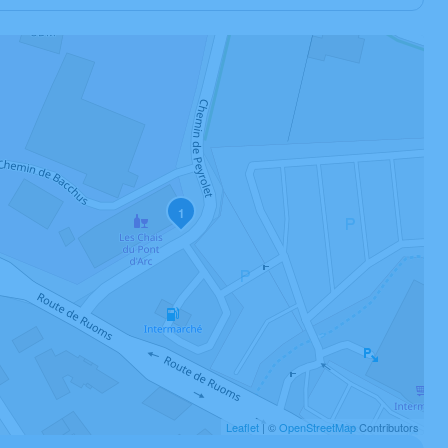
1
Leaflet
| ©
OpenStreetMap
Contributors