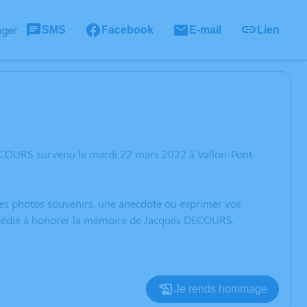
ager
SMS
Facebook
E-mail
Lien
DECOURS survenu le mardi 22 mars 2022 à Vallon-Pont-
 des photos souvenirs, une anecdote ou exprimer vos
n dédié à honorer la mémoire de Jacques DECOURS.
Je rends hommage