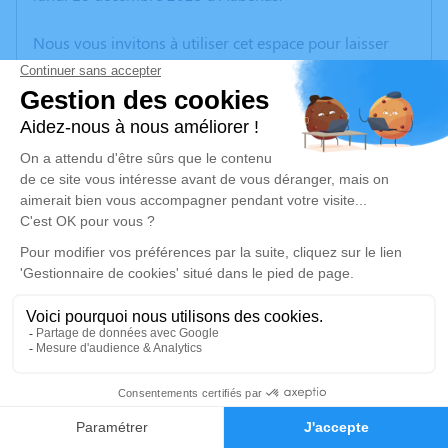
Nous vous invitons à utiliser cet espace pour laisser
vos condoléances, partager des photos souvenirs, une
anecdote ou exprimer vos pensées à travers des
poèmes ou des textes. Cet endroit est un lieu
d'expression dédié à honorer la mémoire de Jacques
BERNOT.
Un service de plantation d’arbre hommage est
disponible ici
.
Je rends hommage
Cérémonie religieuse
jeudi 11 janvier 2024 à 10h00
1
Information indisponible
Faire-part
Hommages