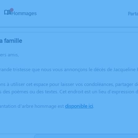
Part
Hommages
0
a famille
hers amis,
grande tristesse que nous vous annonçons le décès de Jacqueli
ns à utiliser cet espace pour laisser vos condoléances, partager
s des poèmes ou des textes. Cet endroit est un lieu d'expressio
lantation d’arbre hommage est
disponible ici
.