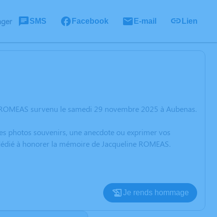
ager
SMS
Facebook
E-mail
Lien
ne ROMEAS survenu le samedi 29 novembre 2025 à Aubenas.
 des photos souvenirs, une anecdote ou exprimer vos
n dédié à honorer la mémoire de Jacqueline ROMEAS.
Je rends hommage