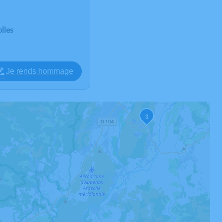
lles
Je rends hommage
3