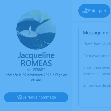
Faire-part
Message de l
Chère famille, c
Jacqueline
C’est avec une 
ROMEAS
Nous vous invito
née PERRIER
pensées à traver
décédée le 29 novembre 2025 à l'âge de
80 ans
Un service de p
Je rends hommage