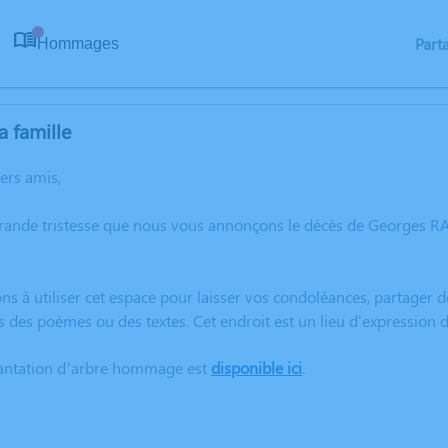
Part
Hommages
0
a famille
hers amis,
grande tristesse que nous vous annonçons le décès de Georges
ns à utiliser cet espace pour laisser vos condoléances, partager
rs des poèmes ou des textes. Cet endroit est un lieu d'expressi
lantation d’arbre hommage est
disponible ici
.