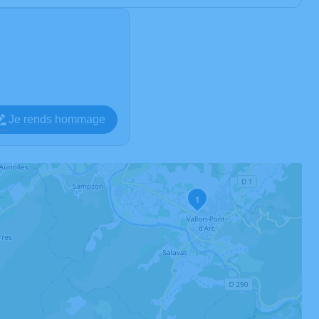
Je rends hommage
1