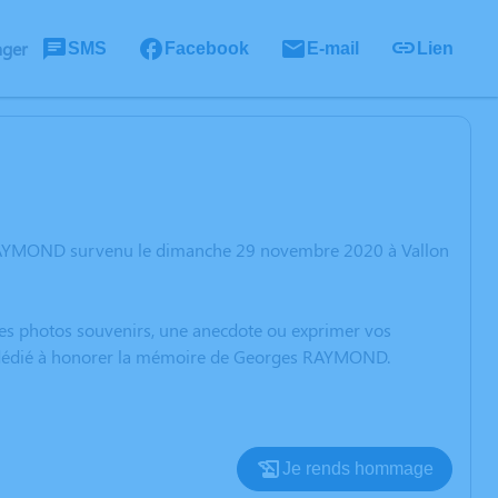
ager
SMS
Facebook
E-mail
Lien
 RAYMOND survenu le dimanche 29 novembre 2020 à Vallon
 des photos souvenirs, une anecdote ou exprimer vos
on dédié à honorer la mémoire de Georges RAYMOND.
Je rends hommage