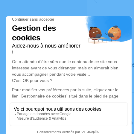
Déroulé de
Le mercred
Église, 071