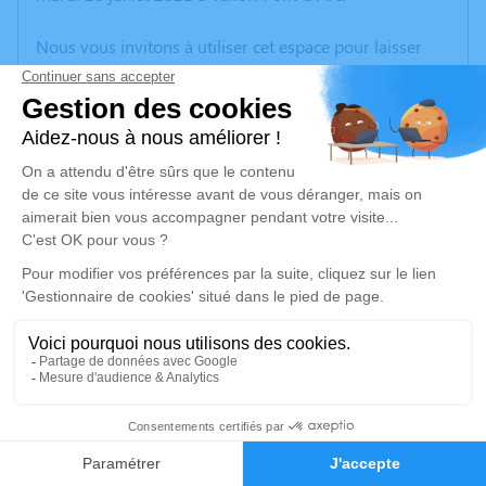
Nous vous invitons à utiliser cet espace pour laisser
vos condoléances, partager des photos souvenirs, une
anecdote ou exprimer vos pensées à travers des
poèmes ou des textes. Cet endroit est un lieu
d'expression dédié à honorer la mémoire de Georges
BERNARD.
Un service de plantation d’arbre hommage est
disponible ici
.
Je rends hommage
Cérémonie civile
vendredi 23 juillet 2021 à 10h00
1
Cimetière de Lagorce
07150 Lagorce
Faire-part
Hommages