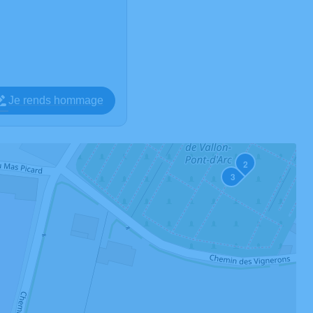
Je rends hommage
2
3