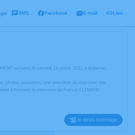
ager
SMS
Facebook
E-mail
Lien
EMENT survenu le samedi 10 juillet 2021 à Aubenas.
 des photos souvenirs, une anecdote ou exprimer vos
n dédié à honorer la mémoire de Francis CLEMENT.
Je rends hommage