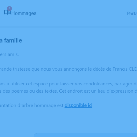
2
Part
Hommages
a famille
hers amis,
rande tristesse que nous vous annonçons le décès de Francis CL
ns à utiliser cet espace pour laisser vos condoléances, partager
s des poèmes ou des textes. Cet endroit est un lieu d'expressio
lantation d’arbre hommage est
disponible ici
.