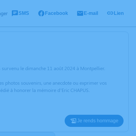
ager
SMS
Facebook
E-mail
Lien
 survenu le dimanche 11 août 2024 à Montpellier.
 des photos souvenirs, une anecdote ou exprimer vos
 dédié à honorer la mémoire d’Eric CHAPUS.
Je rends hommage