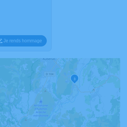
Je rends hommage
3