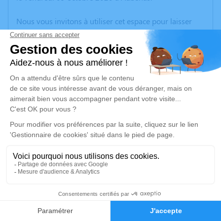
Nous vous invitons à utiliser cet espace pour laisser
vos condoléances, partager des photos souvenirs, une
anecdote ou exprimer vos pensées à travers des
poèmes ou des textes. Cet endroit est un lieu
d'expression dédié à honorer la mémoire de Christiane
GONTARD.
Un service de plantation d’arbre hommage est
disponible ici
.
Je rends hommage
Cérémonie religieuse
vendredi 16 octobre 2020 à 10h30
2
Eglise de Labeaume
le village
Faire-part
Hommages
07120 Labeaume