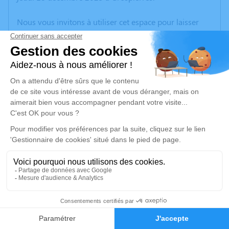
Nous vous invitons à utiliser cet espace pour laisser
vos condoléances, partager des photos souvenirs, une
anecdote ou exprimer vos pensées à travers des
poèmes ou des textes. Cet endroit est un lieu
d'expression dédié à honorer la mémoire de Christian
ANDRE.
Un service de plantation d’arbre hommage est
disponible ici
.
Je rends hommage
Cérémonie religieuse
mardi 23 décembre 2025 à 14h30
10
Paroisse Saints Pierre et Paul de Païolive de
Beaulieu
Faire-part
Hommages
07460 Beaulieu