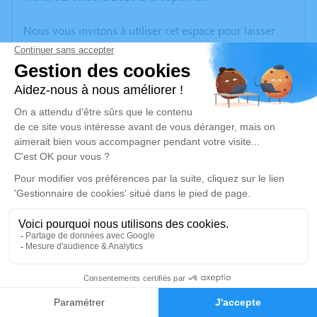
Nous vous invitons à utiliser cet espace pour laisser
vos condoléances, partager des photos souvenirs, une
anecdote ou exprimer vos pensées à travers des
poèmes ou des textes. Cet endroit est un lieu
d'expression dédié à honorer la mémoire de Bruno DE
VULDER.
Un service de plantation d’arbre hommage est
disponible ici
.
Je rends hommage
Cérémonie civile
lundi 06 novembre 2023 à 14h30
2
Crématorium de Bourg-Saint-Andéol
Quartier de l'Olivet Bourg-Saint-Andéol
Faire-part
Hommages
07700 Bourg-Saint-Andéol