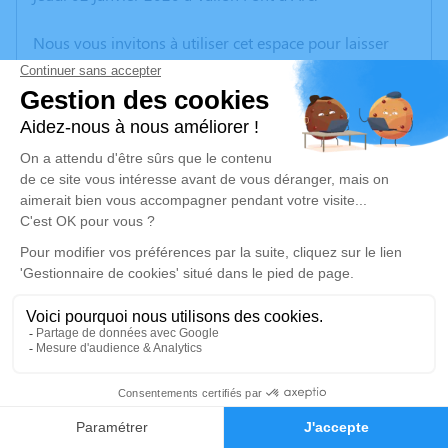
Nous vous invitons à utiliser cet espace pour laisser
vos condoléances, partager des photos souvenirs, une
anecdote ou exprimer vos pensées à travers des
poèmes ou des textes. Cet endroit est un lieu
d'expression dédié à honorer la mémoire de Bernard
BEUZEBOC.
Un service de plantation d’arbre hommage est
disponible ici
.
Je rends hommage
Cérémonie civile
lundi 06 janvier 2020 à 15h00
1
Cimetière de Salavas
Chemin de la Gleizasse
Faire-part
Hommages
07150 Salavas