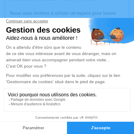
Nous vous invitons à utiliser cet espace pour laisser
vos condoléances, partager des photos souvenirs, une
anecdote ou exprimer vos pensées à travers des
poèmes ou des textes. Cet endroit est un lieu
d'expression dédié à honorer la mémoire d’Annie
LEBONVALLET.
Un service de plantation d’arbre hommage est
disponible ici
.
Je rends hommage
Cérémonie civile
mercredi 03 avril 2024 à 16h15
2
Crématorium de Bourg-Saint-Andéol
Quartier de l'Olivet Bourg-Saint-Andéol
Faire-part
Hommages
07700 Bourg-Saint-Andéol