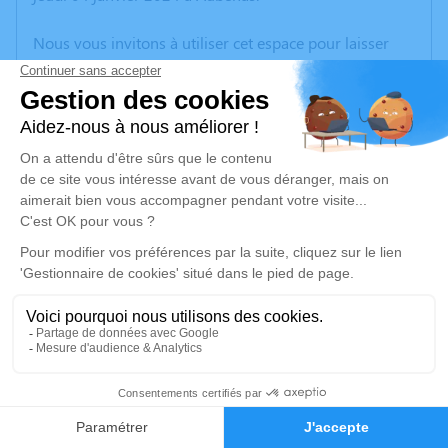
Nous vous invitons à utiliser cet espace pour laisser
vos condoléances, partager des photos souvenirs, une
anecdote ou exprimer vos pensées à travers des
poèmes ou des textes. Cet endroit est un lieu
d'expression dédié à honorer la mémoire d’Andrés
ESTEBAN.
Un service de plantation d’arbre hommage est
disponible ici
.
Je rends hommage
Cérémonie religieuse
mardi 09 janvier 2024 à 13h00
2
Crématorium de Lavilledieu
220, Chemin des Persèdes
Faire-part
Hommages
07170 Lavilledieu