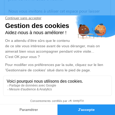
Nous vous invitons à utiliser cet espace pour laisser
vos condoléances, partager des photos souvenirs, une
anecdote ou exprimer vos pensées à travers des
poèmes ou des textes. Cet endroit est un lieu
d'expression dédié à honorer la mémoire d’Andrée
DUQUENNE.
Un service de plantation d’arbre hommage est
disponible ici
.
Je rends hommage
Cérémonie civile
mardi 07 février 2023 à 14h30
2
Crématorium de Bourg-Saint-Andéol
Quartier de l'Olivet Bourg-Saint-Andéol
Faire-part
Hommages
07700 Bourg-Saint-Andéol